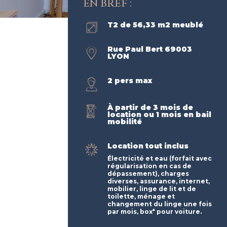
EN BREF :
T2 de 56,33 m2 meublé
Rue Paul Bert 69003
LYON
2 pers max
À partir de 3 mois de
location ou 1 mois en bail
mobilité
Location tout inclus
Électricité et eau (forfait avec
régularisation en cas de
dépassement), charges
diverses, assurance, internet,
mobilier, linge de lit et de
toilette, ménage et
changement du linge une fois
par mois, box* pour voiture.