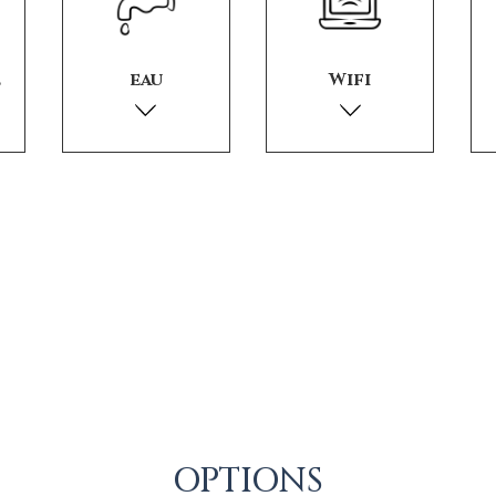
é
eau
Wifi
OPTIONS