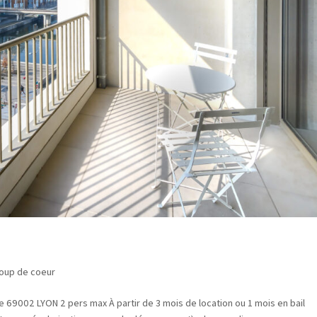
oup de coeur
69002 LYON 2 pers max À partir de 3 mois de location ou 1 mois en bail