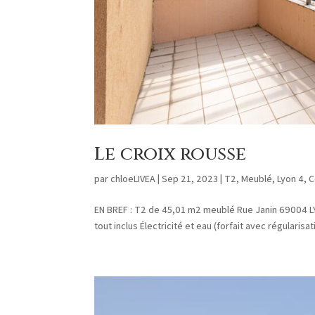
Le croix rousse
par
chloeLIVEA
|
Sep 21, 2023
|
T2
,
Meublé
,
Lyon 4
,
C
EN BREF : T2 de 45,01 m2 meublé Rue Janin 69004 LYO
tout inclus Électricité et eau (forfait avec régulari