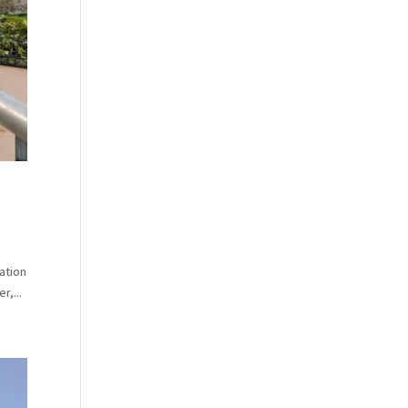
ation
r,...