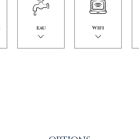
é
eau
Wifi