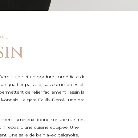
UNE
SIN
La-Demi-Lune et en bordure immédiate de
 de quartier paisible, ses commerces et
 permettent de relier facilement Tassin la
yonnais. La gare Ecully-Demi-Lune est
tement lumineux donne sur une rue très
oin repas, d’une cuisine équipée.
Une
nt. Une salle de bain avec baignoire,