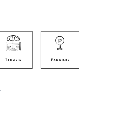
Loggia
Parking
T