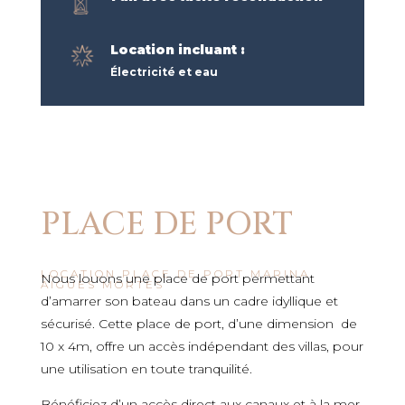
Location incluant :
Électricité et eau
PLACE DE PORT
LOCATION PLACE DE PORT MARINA
Nous louons une place de port permettant
AIGUES MORTES
d’amarrer son bateau dans un cadre idyllique et
sécurisé. Cette place de port, d’une dimension de
10 x 4m, offre un accès indépendant des villas, pour
une utilisation en toute tranquilité.
Bénéficiez d’un accès direct aux canaux et à la mer